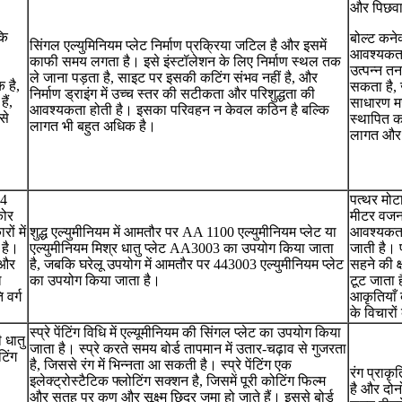
और पिछवाड
कि
बोल्ट कनेक
सिंगल एल्युमिनियम प्लेट निर्माण प्रक्रिया जटिल है और इसमें
आवश्यकता ह
काफी समय लगता है। इसे इंस्टॉलेशन के लिए निर्माण स्थल तक
उत्पन्न तन
ले जाना पड़ता है, साइट पर इसकी कटिंग संभव नहीं है, और
 है,
सकता है, 
निर्माण ड्राइंग में उच्च स्तर की सटीकता और परिशुद्धता की
ैं,
साधारण मज
आवश्यकता होती है। इसका परिवहन न केवल कठिन है बल्कि
से
स्थापित क
लागत भी बहुत अधिक है।
लागत और का
 4
पत्थर मोटा
कोर
मीटर वजन
ं में
शुद्ध एल्युमीनियम में आमतौर पर AA 1100 एल्युमीनियम प्लेट या
आवश्यकता
 है।
एल्युमीनियम मिश्र धातु प्लेट AA3003 का उपयोग किया जाता
जाती है। 
 और
है, जबकि घरेलू उपयोग में आमतौर पर 443003 एल्युमीनियम प्लेट
सहने की क
ल
का उपयोग किया जाता है।
टूट जाता 
 वर्ग
आकृतियाँ 
के विचारो
स्प्रे पेंटिंग विधि में एल्यूमीनियम की सिंगल प्लेट का उपयोग किया
 धातु
जाता है। स्प्रे करते समय बोर्ड तापमान में उतार-चढ़ाव से गुजरता
टिंग
है, जिससे रंग में भिन्नता आ सकती है। स्प्रे पेंटिंग एक
रंग प्राकृ
इलेक्ट्रोस्टैटिक फ्लोटिंग सक्शन है, जिसमें पूरी कोटिंग फिल्म
है और दोनों
और सतह पर कण और सूक्ष्म छिद्र जमा हो जाते हैं। इससे बोर्ड