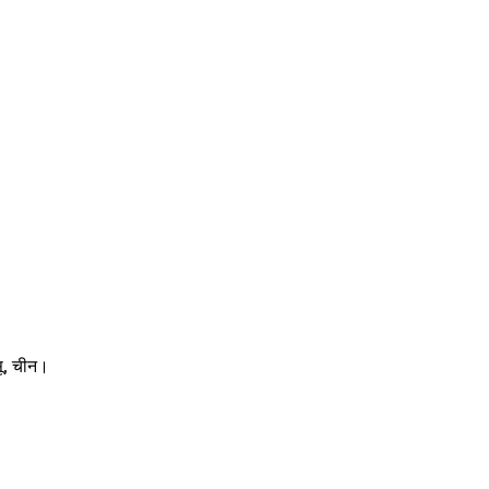
सू, चीन।