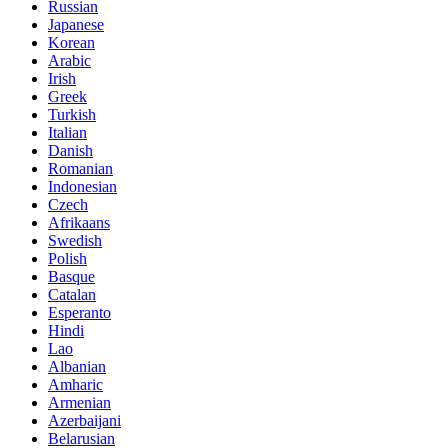
Russian
Japanese
Korean
Arabic
Irish
Greek
Turkish
Italian
Danish
Romanian
Indonesian
Czech
Afrikaans
Swedish
Polish
Basque
Catalan
Esperanto
Hindi
Lao
Albanian
Amharic
Armenian
Azerbaijani
Belarusian