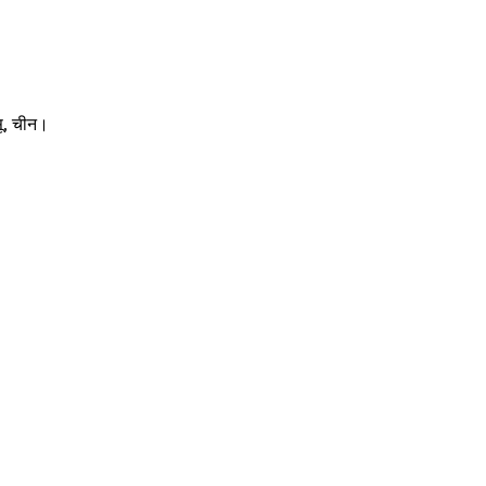
सू, चीन।