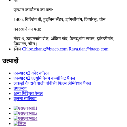
पता
प्रधान कार्यालय का पता:
1406, बिल्डिंग बी, हुइजिन सेंटर, झांगजीगांग, जियांग्सू, चीन
कारखाने का पता:
नंबर 6, डायनचांग रोड, अंकिंग गांव, फेनघुआंग टाउन, झांगजीगांग,
जियांग्सू, चीन।
ईमेल
Chloe.zhang@btacp.com
Raya.tian@btacp.com
उत्पादों
एफआर ए2 कोर कॉइल
एफआर ए2 एल्युमिनियम कम्पोजिट पैनल
लकड़ी के दाने वाली पीवीसी फिल्म लेमिनेशन पैनल
उपकरण
अन्य मिश्रित पैनल
तुलना तालिका