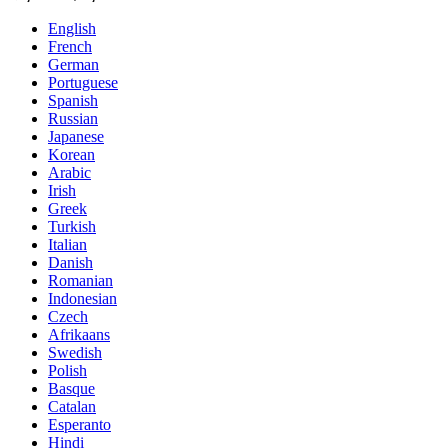
English
French
German
Portuguese
Spanish
Russian
Japanese
Korean
Arabic
Irish
Greek
Turkish
Italian
Danish
Romanian
Indonesian
Czech
Afrikaans
Swedish
Polish
Basque
Catalan
Esperanto
Hindi