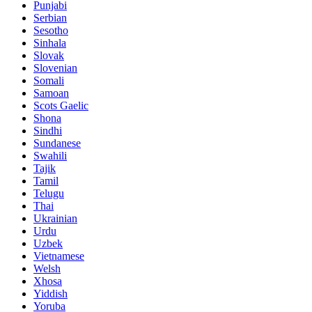
Punjabi
Serbian
Sesotho
Sinhala
Slovak
Slovenian
Somali
Samoan
Scots Gaelic
Shona
Sindhi
Sundanese
Swahili
Tajik
Tamil
Telugu
Thai
Ukrainian
Urdu
Uzbek
Vietnamese
Welsh
Xhosa
Yiddish
Yoruba