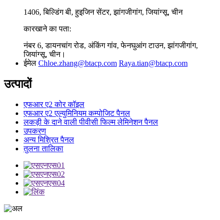
1406, बिल्डिंग बी, हुइजिन सेंटर, झांगजीगांग, जियांग्सू, चीन
कारखाने का पता:
नंबर 6, डायनचांग रोड, अंकिंग गांव, फेनघुआंग टाउन, झांगजीगांग,
जियांग्सू, चीन।
ईमेल
Chloe.zhang@btacp.com
Raya.tian@btacp.com
उत्पादों
एफआर ए2 कोर कॉइल
एफआर ए2 एल्युमिनियम कम्पोजिट पैनल
लकड़ी के दाने वाली पीवीसी फिल्म लेमिनेशन पैनल
उपकरण
अन्य मिश्रित पैनल
तुलना तालिका