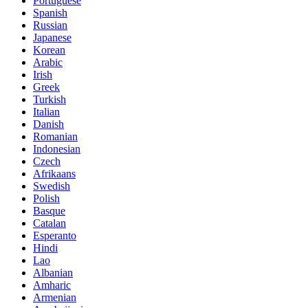
Portuguese
Spanish
Russian
Japanese
Korean
Arabic
Irish
Greek
Turkish
Italian
Danish
Romanian
Indonesian
Czech
Afrikaans
Swedish
Polish
Basque
Catalan
Esperanto
Hindi
Lao
Albanian
Amharic
Armenian