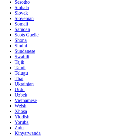
Sesotho
Sinhala
Slovak
Slovenian
Somali
Samoan
Scots Gaelic
Shona
Sindhi
Sundanese
Swahili
Tajik
Tamil
Telugu
Thai
Ukrainian
Urdu
Uzbek
Vietnamese
Welsh
Xhosa
Yiddish
Yoruba
Zulu
Kinyarwanda